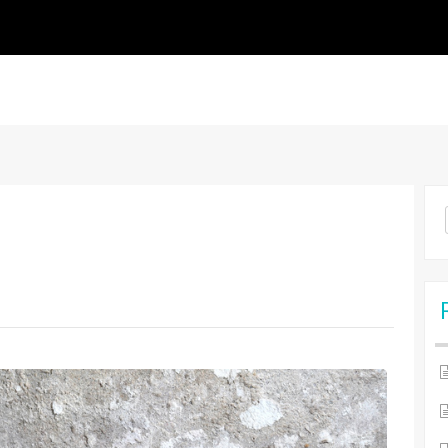
Se
for