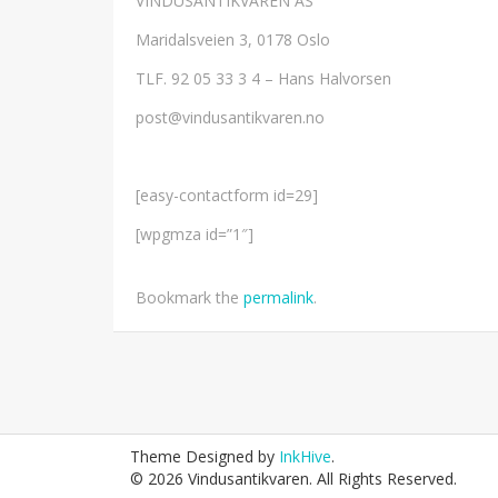
VINDUSANTIKVAREN AS
Maridalsveien 3, 0178 Oslo
TLF. 92 05 33 3 4 – Hans Halvorsen
post@vindusantikvaren.no
[easy-contactform id=29]
[wpgmza id=”1″]
Bookmark the
permalink
.
Post
navigation
Theme Designed by
InkHive
.
© 2026 Vindusantikvaren. All Rights Reserved.