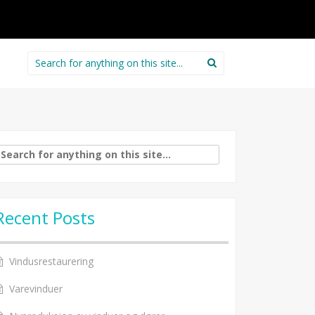
Search
for:
arch
:
Recent Posts
Vindusrestaurering
Varevinduer